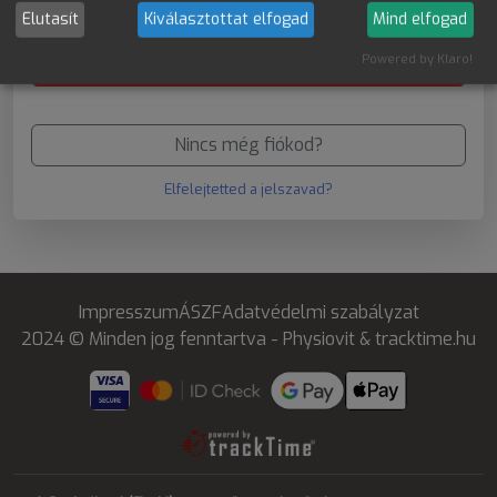
Bejelentkezés
Elutasít
Kiválasztottat elfogad
Mind elfogad
Powered by Klaro!
Bejelentkezés Google-el
Nincs még fiókod?
Elfelejtetted a jelszavad?
Impresszum
ÁSZF
Adatvédelmi szabályzat
2024 © Minden jog fenntartva - Physiovit & tracktime.hu