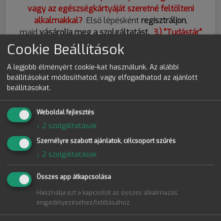
vagy az egészségkártyáját szeretné feltölteni
alkalmakkal?
Első lépésként
regisztráljon
,
majd
vásárolja meg a szolgáltatást.
3.) "Tudástár"
menüpontban pedig kollégák részére biztosítjuk a
Cookie Beállítások
rendszeres protokoll hozzáférést
, amely szintén
regisztráció köteles.
A legjobb élményért cookie-kat használunk. Az alábbi
beállításokat módosíthatod, vagy elfogadhatod az ajánlott
Ha bármiben segítségre van szükség, szívesen állunk
beállításokat.
rendelkezésére!
Üdvözlettel:
Weboldal fejlesztés
A PhysioVit csapata
↓
2
szolgáltatások
Személyre szabott ajánlatok, célcsoport szűrés
↓
2
szolgáltatások
Összes app átkapcsolása
Használja ezt a kapcsolót az összes alkalmazás
Jegyezzen meg
engedélyezéséhez/letiltásához.