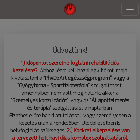
Üdvözlünk!
1.) Időpontot szeretne foglalni rehabilitációs
kezelésre?
Ahhoz létre kell hozni egy fiókot, majd
kiválasztani a "
PhyDoArt egészségprogram", vagy a
"Gyógytorna
- Sportfizioterápia"
szolgáltatást,
amennyiben nem volt még nálunk, akkor a
"
Személyes konzultációt"
, vagy az "
Állapotfelmérés
és terápia"
szolgáltatást a naptárban.
Fizethet előre banki átutalással, vagy személyesen a
kezelés után a rendelőben. Utóbbi esetben is
helyfoglalás szükséges.
2.) Konkrét elképzelése van
a tervezett heti, havi díjas komplex szolgáltatásról,