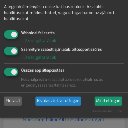
rehabilitáció érdekében:
A legjobb élményért cookie-kat használunk. Az alábbi
beállításokat módosíthatod, vagy elfogadhatod az ajánlott
FIT STRONG program. Rendelje
beállításokat.
meg itt!
(Érvényesség:
14 nap
)
Weboldal fejlesztés
↓
2
szolgáltatások
29 900 Ft
Személyre szabott ajánlatok, célcsoport szűrés
↓
2
szolgáltatások
Összes app átkapcsolása
2. Kosár
Használja ezt a kapcsolót az összes alkalmazás
engedélyezéséhez/letiltásához.
A vásárlás folytatásához jelentkezz
Elutasít
Kiválasztottat elfogad
Mind elfogad
be
Powered by Klaro!
Nincs még fiókod? Itt készíthetsz egyet!